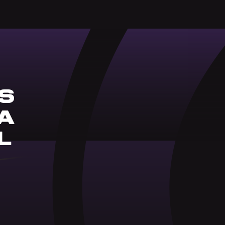
S
A
L