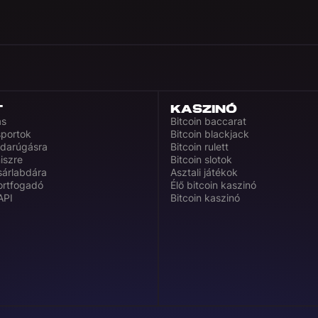
T
KASZINÓ
ás
Bitcoin baccarat
sportok
Bitcoin blackjack
bdarúgásra
Bitcoin rulett
iszre
Bitcoin slotok
sárlabdára
Asztali játékok
ortfogadó
Élő bitcoin kaszinó
API
Bitcoin kaszinó