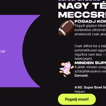
NAGY TÉ
MECCSR
FOGADJ KO
Tegyél gigászi téte
korlátokba ütköznél
amekkorát csak aka
Csak állítsd be a te
automatikusan egymá
rögzítve nem lesz –
felett/alatt).
MINDEN SUP
A játék minden sze
sztárjátékosokra vo
Darnold.
A 60. Super Bowl S
helyen.
Fogadj most!