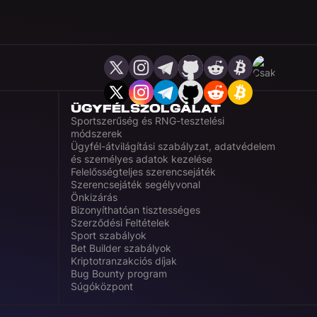
twitter-hivatkozás
Instagram link
Telegram link
Github link
Reddit link
Bitcoin talk link
ÜGYFÉLSZOLGÁLAT
Sportszerűség és RNG-tesztelési
módszerek
Ügyfél-átvilágítási szabályzat, adatvédelem
és személyes adatok kezelése
Felelősségteljes szerencsejáték
Szerencsejáték segélyvonal
Önkizárás
Bizonyíthatóan tisztességes
Szerződési Feltételek
Sport szabályok
Bet Builder szabályok
Kriptotranzakciós díjak
Bug Bounty program
Súgóközpont