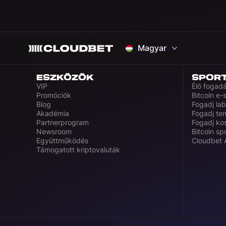
Magyar
ESZKÖZÖK
SPOR
VIP
Élő fogad
Promóciók
Bitcoin e-
Blog
Fogadj la
Akadémia
Fogadj ten
Partnerprogram
Fogadj ko
Newsroom
Bitcoin sp
Együttműködés
Cloudbet 
Támogatott kriptovaluták