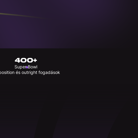
400+
Super Bowl
position és outright fogadások