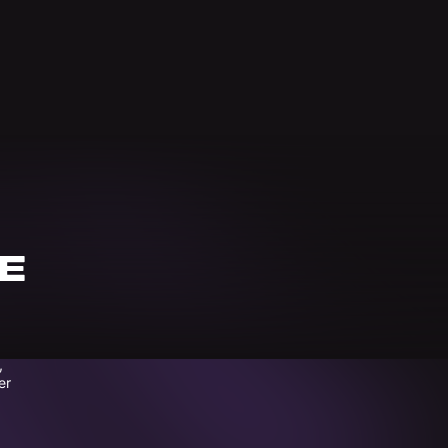
E
,
er