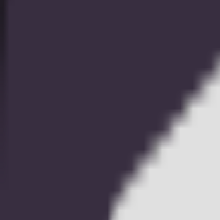
Nouveaux jeux
Haut RTP