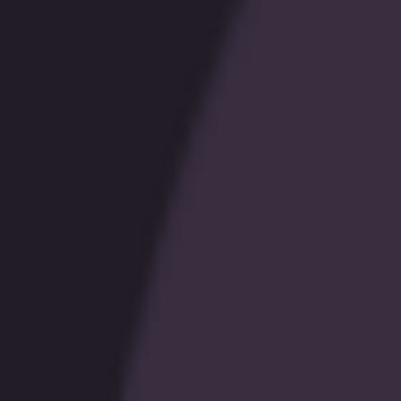
Sports