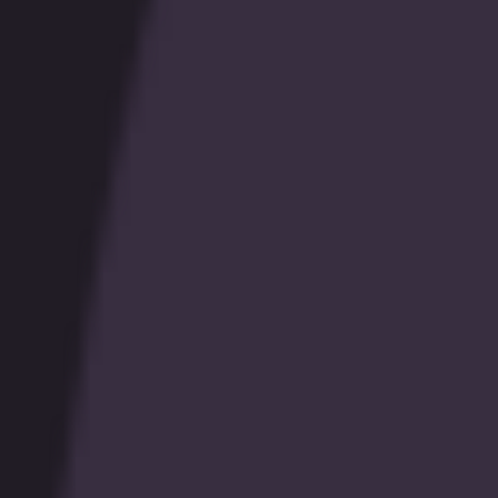
Casino
eSport
Tous les jeux
🌟
Pulse