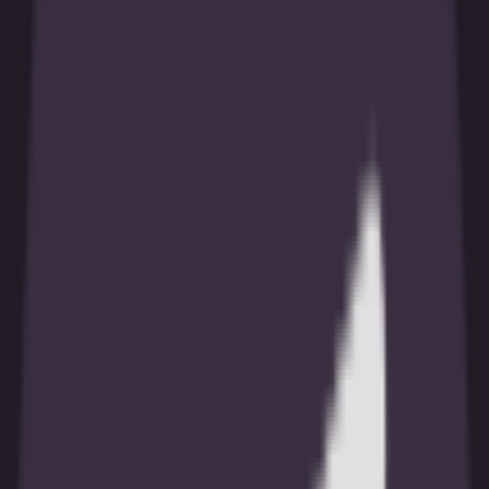
Croupier en direct
Provably Fair
Blog
Telegram
Assistance