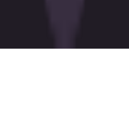
Lobby
›
Arcade et Crash