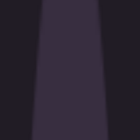
Casino
Deportes electrónicos
Todos los eSports
🌟
Pulse
En curso