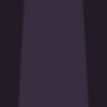
Promociones
Torneos
Todas
Call of Duty
Counter-Strike
Dota 2
FIFA
League of Legends
Rainbow Six
Starcraft
Valorant
Blog