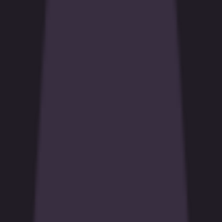
Promociones
Torneos
Todas
Call of Duty
Counter-Strike
Dota 2
FIFA
League of Legends
NBA2K
Rainbow Six
Starcraft
Valorant