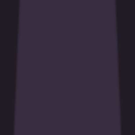
High Roller
Neue Spiele
Hohes RTP