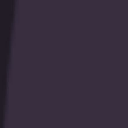
Aktionen
Turniere
Studios
High Roller