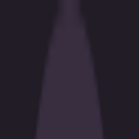
Sport