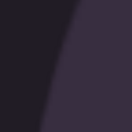
Thể thao