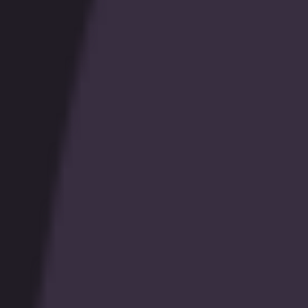
Casino
Thể thao điện tử
Tất cả môn thể thao
🌟
Pulse
Đang chơi