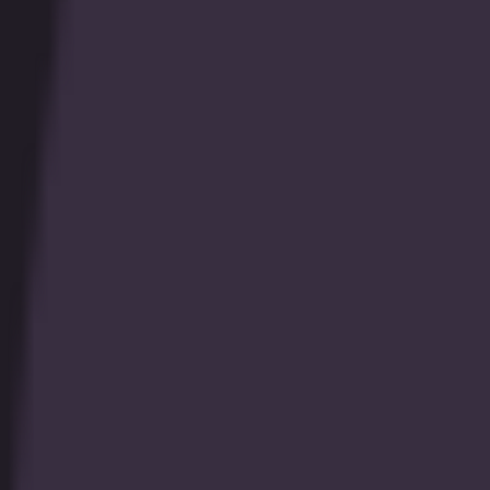
SGP
Khuyến mãi
Trận đấu
Tất cả
Bóng bàn
Bóng bầu dục Mỹ