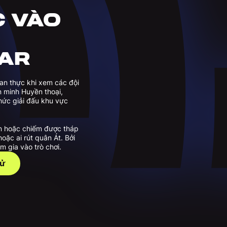
C VÀO
AR
an thực khi xem các đội
n minh Huyền thoại,
thức giải đấu khu vực
ên hoặc chiếm được tháp
oặc ai rút quân Át. Bởi
 gia vào trò chơi.
tử