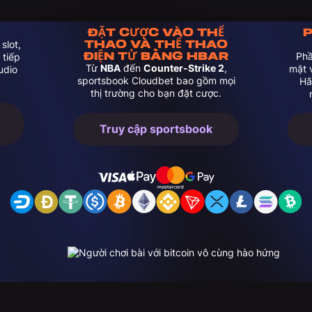
ĐẶT CƯỢC VÀO THỂ
P
THAO VÀ THỂ THAO
slot,
ĐIỆN TỬ BẰNG HBAR
Phầ
 tiếp
Từ
NBA
đến
Counter-Strike 2
,
mặt 
udio
sportsbook Cloudbet bao gồm mọi
Hã
thị trường cho bạn đặt cược.
Truy cập sportsbook