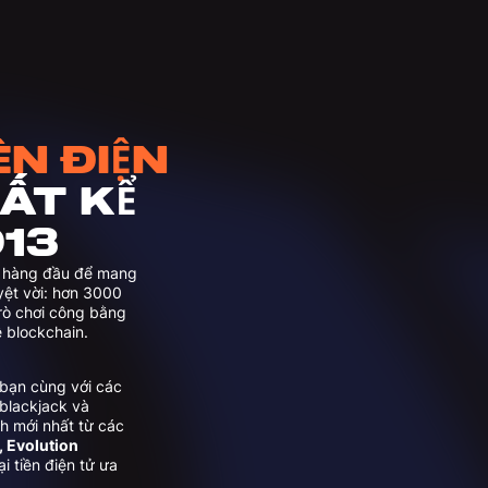
ỀN ĐIỆN
ẤT KỂ
13
e hàng đầu để mang
yệt vời: hơn 3000
trò chơi công bằng
 blockchain.
 bạn cùng với các
 blackjack và
h mới nhất từ các
, Evolution
i tiền điện tử ưa