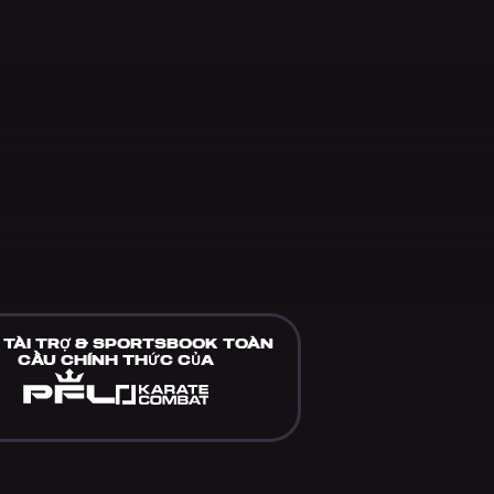
 TÀI TRỢ & SPORTSBOOK TOÀN
CẦU CHÍNH THỨC CỦA