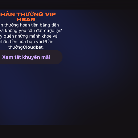
HẦN THƯỞNG VIP
HBAR
n thưởng hoàn tiền bằng tiền
và không yêu cầu đặt cược lại?
y quên những mánh khóe và
nhận tiền của bạn với Phần
thưởng
Cloudbet
.
Xem tất khuyến mãi