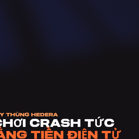
ÁY THÙNG HEDERA
CHƠI CRASH TỨC
ẰNG TIỀN ĐIỆN TỬ