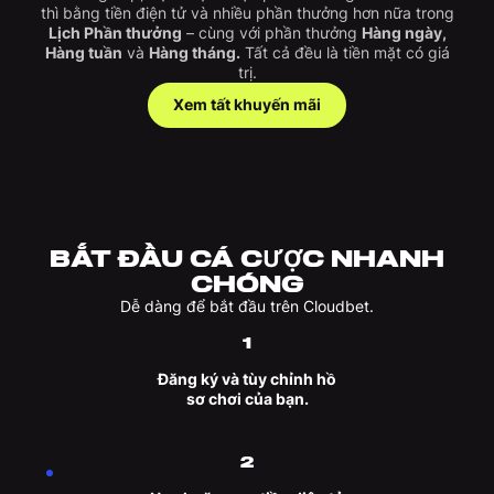
thì bằng tiền điện tử và nhiều phần thưởng hơn nữa trong
Lịch Phần thưởng
– cùng với phần thưởng
Hàng ngày,
Hàng tuần
và
Hàng tháng
.
Tất cả đều là tiền mặt có giá
trị.
Xem tất khuyến mãi
BẮT ĐẦU CÁ CƯỢC NHANH
CHÓNG
Dễ dàng để bắt đầu trên Cloudbet.
1
Đăng ký và tùy chỉnh hồ
sơ chơi của bạn.
2