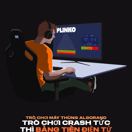
TRÒ CHƠI MÁY THÙNG ALGORAND
TRÒ CHƠI CRASH TỨC
THÌ
BẰNG TIỀN ĐIỆN TỬ