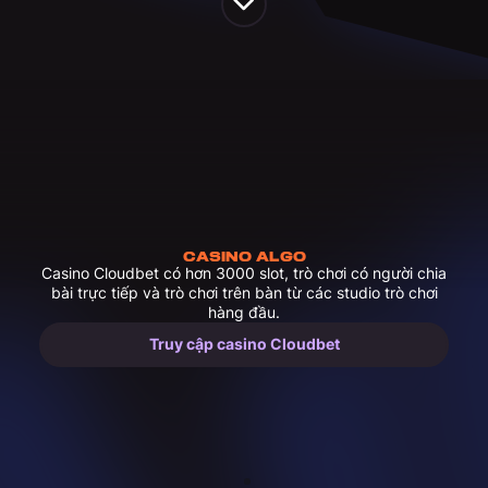
CASINO ALGO
Casino Cloudbet có hơn 3000 slot, trò chơi có người chia
bài trực tiếp và trò chơi trên bàn từ các studio trò chơi
hàng đầu.
Truy cập casino Cloudbet