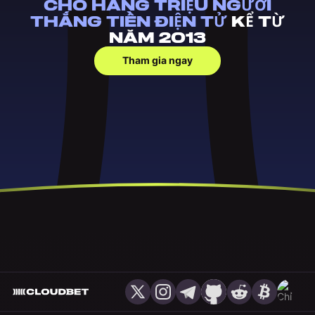
CHO HÀNG TRIỆU NGƯỜI
THẮNG TIỀN ĐIỆN TỬ
KỂ TỪ
NĂM 2013
Tham gia ngay