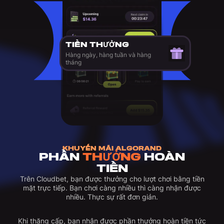
TIỀN THƯỞNG
Hàng ngày, hàng tuần và hàng
tháng
KHUYẾN MÃI ALGORAND
PHẦN
THƯỞNG
HOÀN
TIỀN
Trên Cloudbet, bạn được thưởng cho lượt chơi bằng tiền
mặt trực tiếp. Bạn chơi càng nhiều thì càng nhận được
nhiều. Thực sự rất đơn giản.
Khi thăng cấp, bạn nhận được phần thưởng hoàn tiền tức