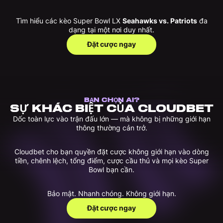
Tìm hiểu các kèo Super Bowl LX
Seahawks vs. Patriots
đa
dạng tại một nơi duy nhất.
Đặt cược ngay
BẠN CHỌN AI?
SỰ KHÁC BIỆT CỦA CLOUDBET
Dốc toàn lực vào trận đấu lớn — mà không bị những giới hạn
thông thường cản trở.
Cloudbet cho bạn quyền đặt cược không giới hạn vào dòng
tiền, chênh lệch, tổng điểm, cược cầu thủ và mọi kèo Super
Bowl bạn cần.
Bảo mật. Nhanh chóng. Không giới hạn.
Đặt cược ngay