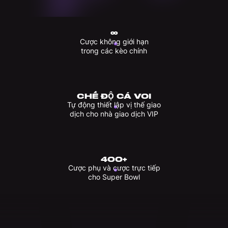
∞
Cược không giới hạn
trong các kèo chính
CHẾ ĐỘ CÁ VOI
Tự động thiết lập vị thế giao
dịch cho nhà giao dịch VIP
400+
Cược phụ và cược trực tiếp
cho Super Bowl