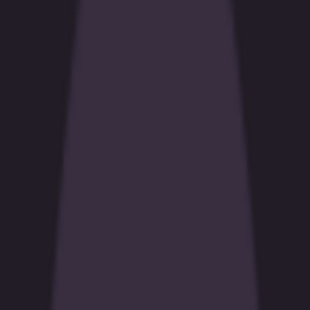
Casino
Thể thao điện tử
Tất cả trò chơi
🌟
Pulse