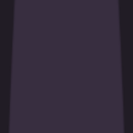
High Roller
Trò chơi mới
RTP cao