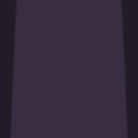
ผู้ลงเดิมพันสูง
เกมใหม่
RTP สูง