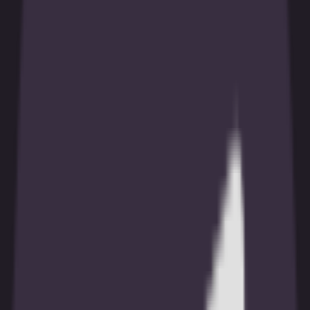
ดีลเลอร์ถ่ายทอดสด
ยุติธรรมอย่างแท้จริง
บล็อก
Telegram