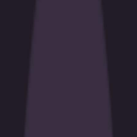
คาสิโน
อีสปอร์ต
เกมทั้งหมด
🌟
Pulse