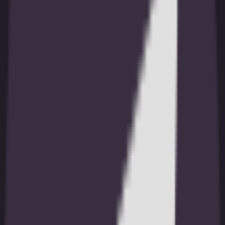
บริการช่วยเหลือ