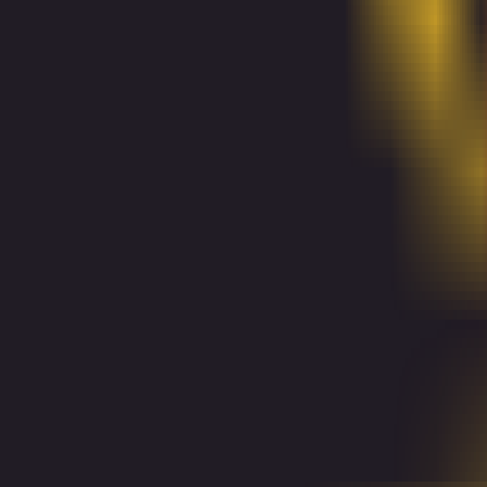
Казино
Киберспорт
Все виды спорта
🌟
Pulse
Сейчас