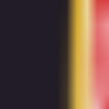
Американский футбол
Бадминтон
Баскетбол
Бейсбол
Бокс
Велоспорт
Волейбол
Гандбол
Дартс
Конные скачки
Крикет
Настольный теннис
Политика
Регбийная лига
Регбийный союз
Снукер
Собачьи бега (грейхаунды)
Теннис
Футбол
Хоккей на траве
Хоккей с шайбой
Блог
Telegram