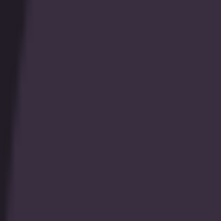
Конструктор ставок
Промоакции
Турниры
Все
MMA
Австралийский футбол