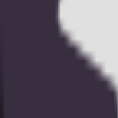
Шахматы
Блог
Telegram
Поддержка