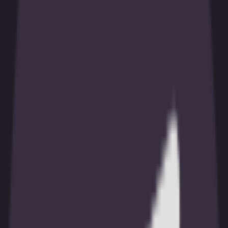
Все
MMA
Австралийский футбол
Автоспорт
Американский футбол
Баскетбол
Бейсбол
Бокс
Волейбол
Гандбол
Дартс
Конные скачки
Крикет
Настольный теннис
Песапалло
Политика
Регбийная лига
Регбийный союз
Снукер
Собачьи бега (грейхаунды)
Теннис
Футбол
Хоккей на траве
Хоккей с шайбой
Шахматы