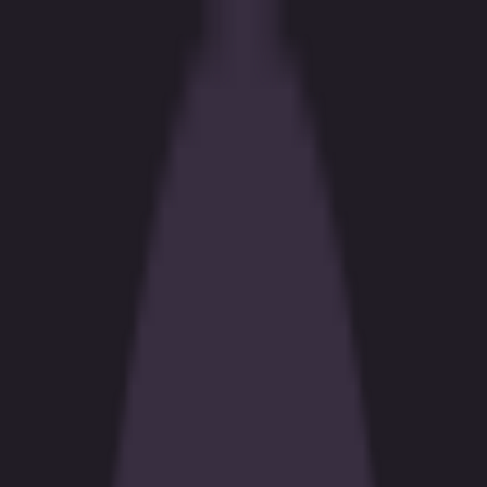
Спорт