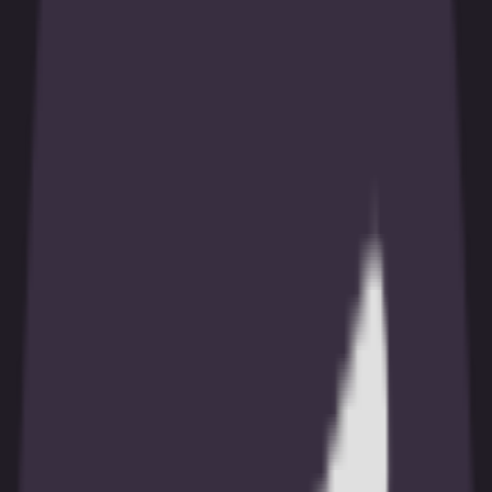
Все
MMA
Австралийский футбол
Автоспорт
Американский футбол
Баскетбол
Бейсбол
Бокс
Волейбол
Гандбол
Дартс
Конные скачки
Крикет
Настольный теннис
Песапалло
Политика
Регбийная лига
Регбийный союз
Снукер
Собачьи бега (грейхаунды)
Теннис
Футбол
Хоккей на траве
Хоккей с шайбой
Шахматы