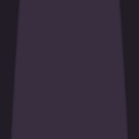
Конструктор ставок
Промоакции
Турниры