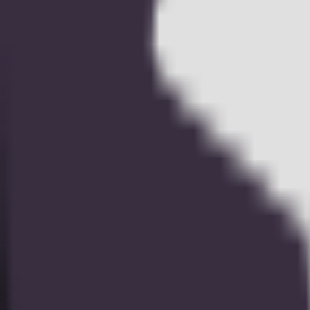
Telegram
Поддержка