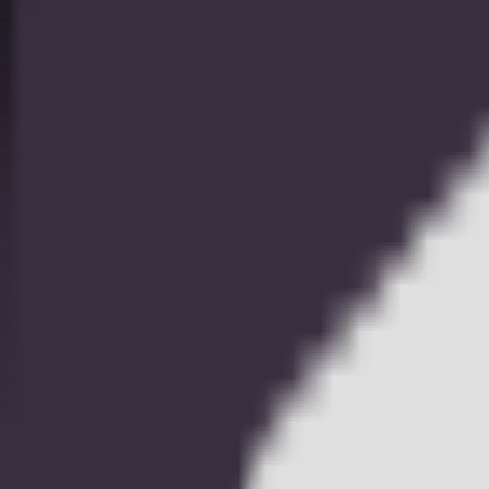
Автоспорт
Американский футбол
Бадминтон
Баскетбол
Бейсбол
Бокс
Велоспорт
Волейбол
Гандбол
Гольф
Дартс
Конные скачки
Крикет
Настольный теннис
Политика
Регбийная лига
Регбийный союз
Снукер
Собачьи бега (грейхаунды)
Теннис
Футбол
Хоккей на траве
Хоккей с шайбой
Шахматы
Блог