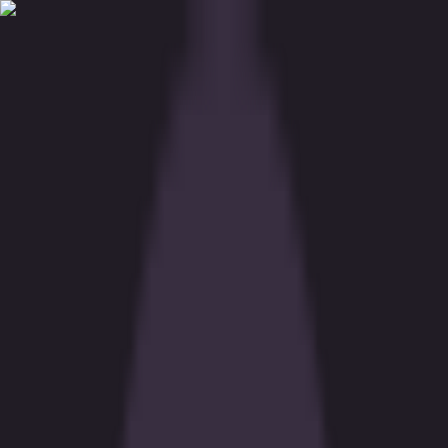
Спорт