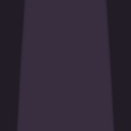
Промоакции
Турниры
Все
Counter-Strike
Dota 2
FIFA
League of Legends
NBA2K
Valorant
Блог