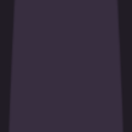
Хайроллеры
Новые игры
Высокое RTP