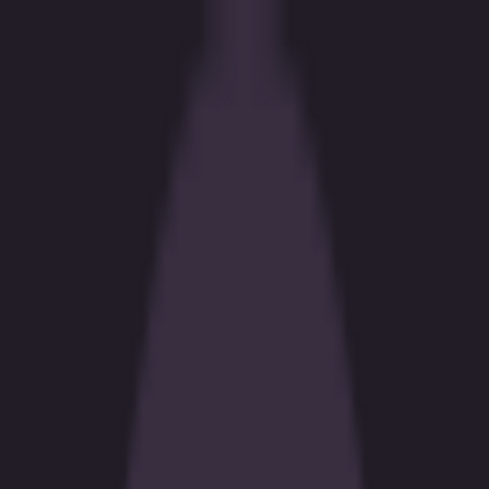
Спорт