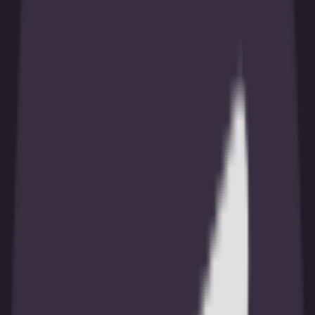
Живой дилер
Provably Fair
Блог
Telegram
Поддержка