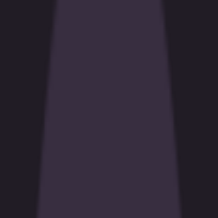
Казино
Киберспорт
Все игры
🌟
Pulse