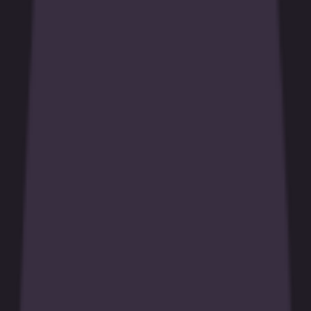
Хайроллеры
Новые игры
Высокое RTP