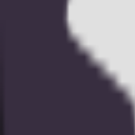
Dealer live
Demonstrabil corect
Blog
Telegram
Asistență