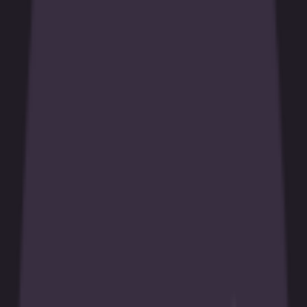
High roller
Jocuri noi
RTP ridicat