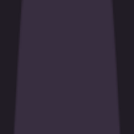
Promoții
Turnee
Studiouri