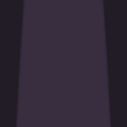
Promoções
Torneios
Tudo
Call of Duty
Counter-Strike
Dota 2
FIFA
League of Legends
NBA2K
Rainbow Six
Starcraft
Valorant