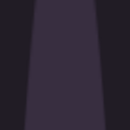
Cassino
eSports
Todos os eSports
🌟
Pulse
Em tempo real