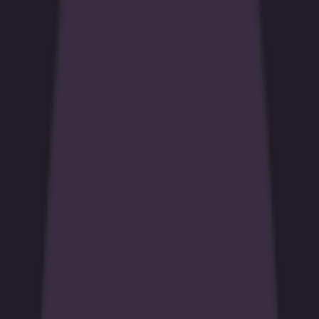
Promoções
Torneios
Tudo
Call of Duty
Counter-Strike
Dota 2
FIFA
League of Legends
NBA2K
Starcraft
Valorant
Blog