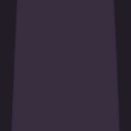
‪Telegram‬
Suporte