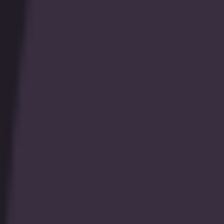
Promoções
Torneios
Estúdios
Grandes apostadores