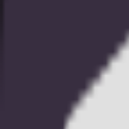
Novos jogos
RTP alto