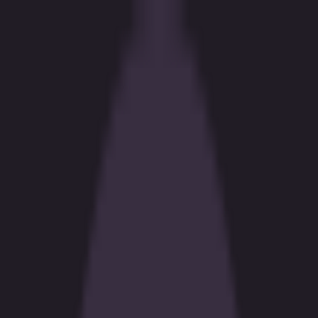
Esportes