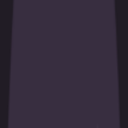
Grandes apostadores
Novos jogos
RTP alto