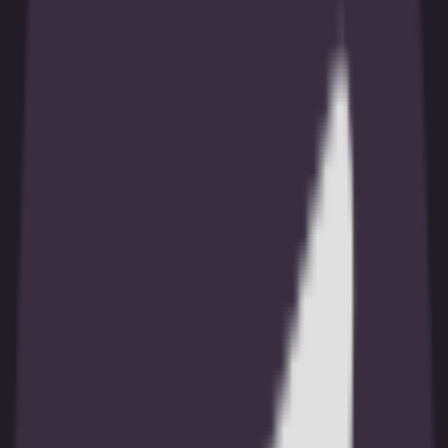
Crupiê ao vivo
Provably Fair
Blog
‪Telegram‬
Suporte