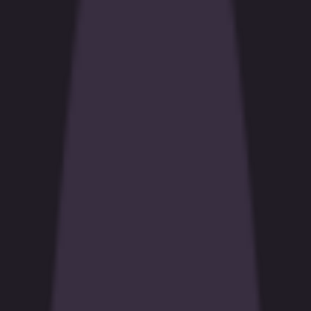
Cassino
eSports
Todos os jogos
🌟
Pulse