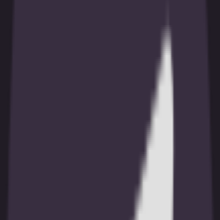
Crupiê ao vivo
Provably Fair
Blog
‪Telegram‬
Suporte