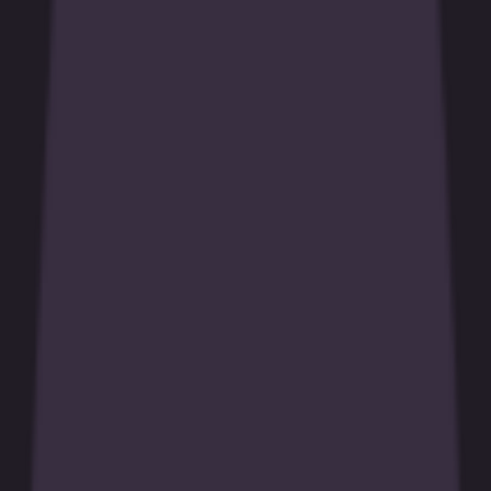
Grandes apostadores
Novos jogos
RTP alto