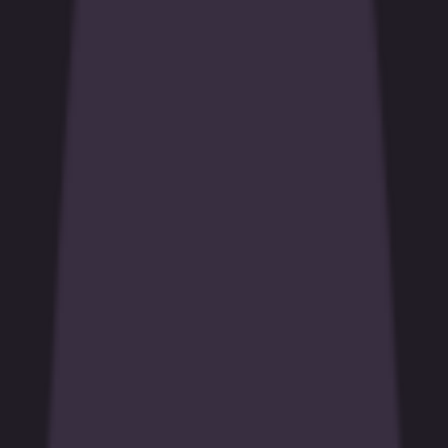
Promoções
Torneios
Estúdios