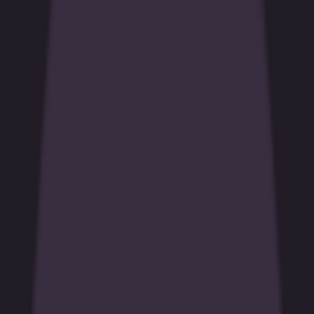
Promoções
Torneios
Estúdios