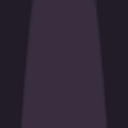
Cassino
eSports
Todos os jogos
🌟
Pulse