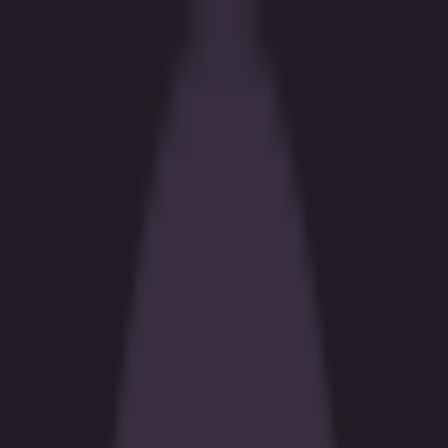
Esportes