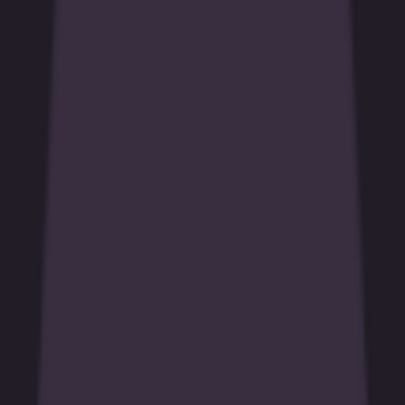
Wszystko
Badminton
Baseball
Boks
Dart
Futbol amerykański
Futbol australijski
Golf
Greyhounds
Hokej na lodzie
Hokej na trawie
Koszykówka
Krykiet
MMA
Pesapallo
Piłka nożna
Piłka ręczna
Polityka
Rugby
Rugby League
Siatkówka
Siatkówka plażowa
Snooker
Sporty motorowe
Szachy