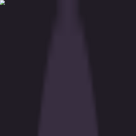
Sport