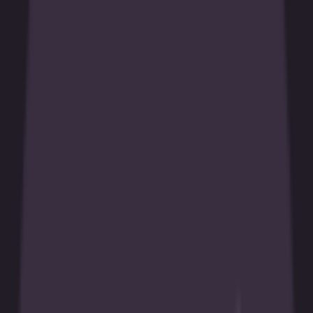
Tenis
Tenis stołowy
Wyścigi konne
Blog
Telegram
Wsparcie techniczne