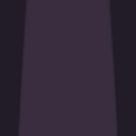
SGP
Promocje
Turnieje