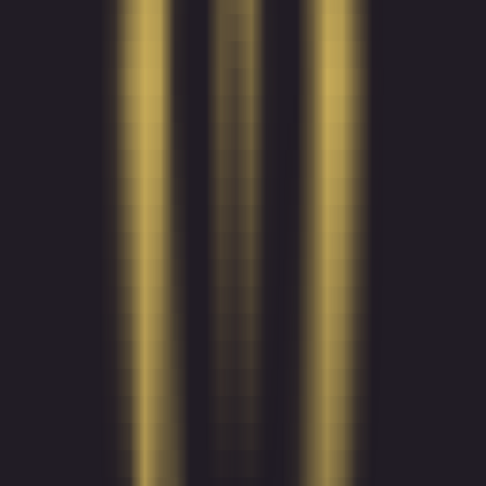
Wszystko
Badminton
Baseball
Boks
Dart
Futbol amerykański
Futbol australijski
Greyhounds
Hokej na lodzie
Hokej na trawie
Koszykówka
Krykiet
MMA
Pesapallo
Piłka nożna
Piłka ręczna
Polityka
Rugby
Rugby League
Siatkówka
Siatkówka plażowa
Snooker
Tenis
Tenis stołowy
Wyścigi konne