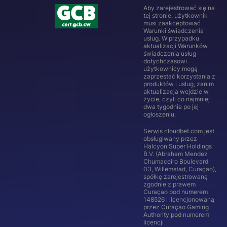
Aby zarejestrować się na
tej stronie, użytkownik
musi zaakceptować
Warunki
świadczenia
usług. W przypadku
aktualizacji Warunków
świadczenia usług
dotychczasowi
użytkownicy mogą
zaprzestać korzystania z
produktów i usług, zanim
aktualizacja wejdzie w
życie, czyli co najmniej
dwa tygodnie po jej
ogłoszeniu.
Serwis
cloudbet.com
jest
obsługiwany przez
Halcyon Super Holdings
B.V. (Abraham Mendez
Chumaceiro Boulevard
03, Willemstad, Curaçao),
spółkę zarejestrowaną
zgodnie z prawem
Curaçao pod numerem
148526 i licencjonowaną
przez Curaçao Gaming
Authority pod numerem
licencji