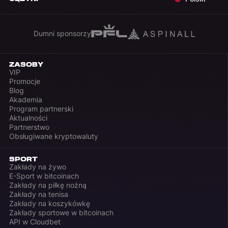
Dumni sponsorzy
ZASOBY
VIP
Promocje
Blog
Akademia
Program partnerski
Aktualności
Partnerstwo
Obsługiwane kryptowaluty
SPORT
Zakłady na żywo
E-Sport w bitcoinach
Zakłady na piłkę nożną
Zakłady na tenisa
Zakłady na koszykówkę
Zakłady sportowe w bitcoinach
API w Cloudbet