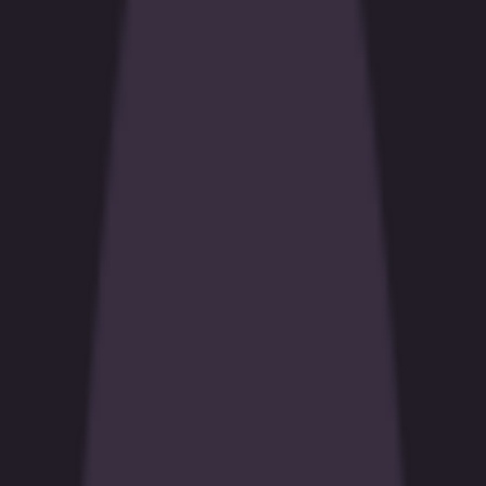
Kasyno
E-Sport
Wszystkie gry
🌟
Pulse