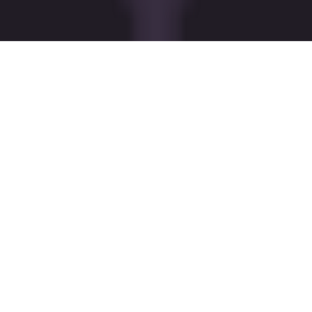
Lobby
›
Automaty
›
Iron Bank
od Relax Gaming
Mines
World Tour Football
Blackjack