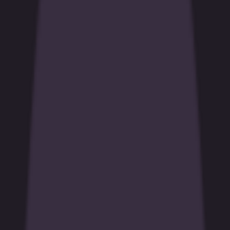
Promocje
Turnieje
Twórcy