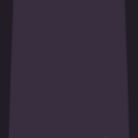
테니스
필드 하키
핸드볼
블로그
텔레그램
지원