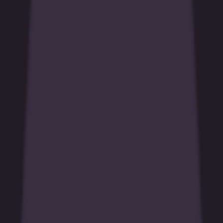
토너먼트
전체
MMA
경마
권투
그레이하운드
농구
다트
럭비
럭비 리그
미식축구
배구
배드민턴
비치발리볼
스누커
아이스 하키
야구
오스트레일리안 풋볼
정치
축구
크리켓
탁구