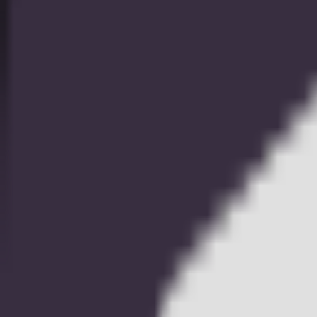
MMA
경마
골프
권투
그레이하운드
농구
다트
럭비
럭비 리그
모터 스포츠
미식축구
배구
배드민턴
스누커
아이스 하키
야구
오스트레일리안 풋볼
자전거 타기
정치
체스
축구
크리켓