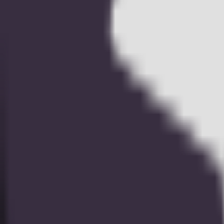
탁구
테니스
페새팔로
필드 하키
핸드볼
블로그
텔레그램
지원