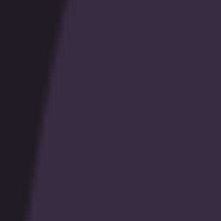
카지노
e스포츠
모든 스포츠
🌟
Pulse
인플레이