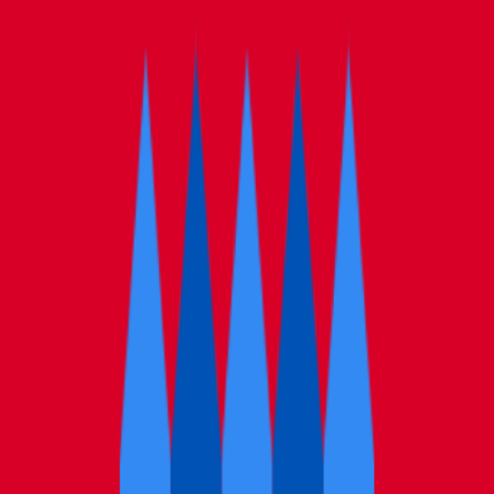
토너먼트
전체
MMA
경마
권투
그레이하운드
농구
다트
럭비
럭비 리그
모터 스포츠
미식축구
배구
스누커
아이스 하키
야구
오스트레일리안 풋볼
정치
체스
축구
크리켓
탁구