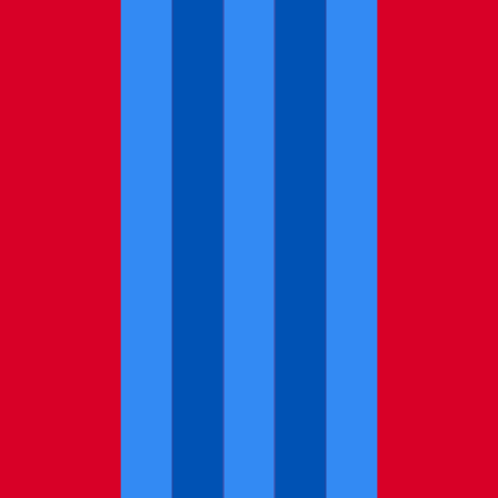
테니스
필드 하키
핸드볼
블로그
텔레그램
지원