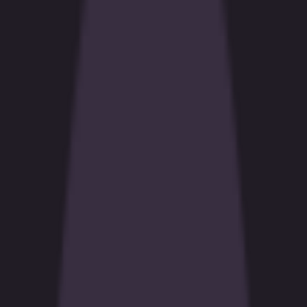
카지노
e스포츠
모든 스포츠
🌟
Pulse
인플레이