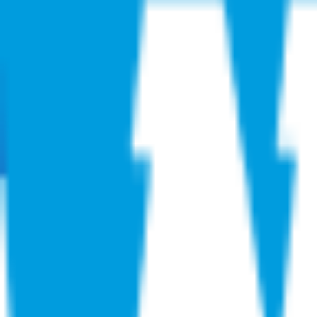
탁구
테니스
페새팔로
필드 하키
핸드볼
블로그
텔레그램
지원