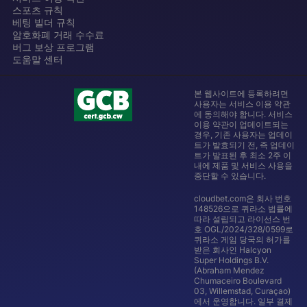
스포츠 규칙
베팅 빌더 규칙
암호화폐 거래 수수료
버그 보상 프로그램
도움말 센터
본 웹사이트에 등록하려면
사용자는
서비스 이용 약관
에
동의해야 합니다. 서비스
이용 약관이 업데이트되는
경우, 기존 사용자는 업데이
트가 발효되기 전, 즉 업데이
트가 발표된 후 최소 2주 이
내에 제품 및 서비스 사용을
중단할 수 있습니다.
cloudbet.com
은 회사 번호
148526으로 퀴라소 법률에
따라 설립되고 라이선스 번
호 OGL/2024/328/0599로
퀴라소 게임 당국의 허가를
받은 회사인 Halcyon
Super Holdings B.V.
(Abraham Mendez
Chumaceiro Boulevard
03, Willemstad, Curaçao)
에서 운영합니다. 일부 결제