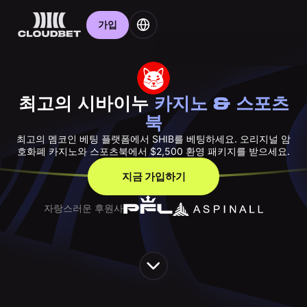
가입
최고의 시바이누
카지노
& 스포츠
북
최고의 멤코인 베팅 플랫폼에서 SHIB를 베팅하세요. 오리지널 암
호화폐 카지노와 스포츠북에서 $2,500 환영 패키지를 받으세요.
지금 가입하기
자랑스러운 후원사