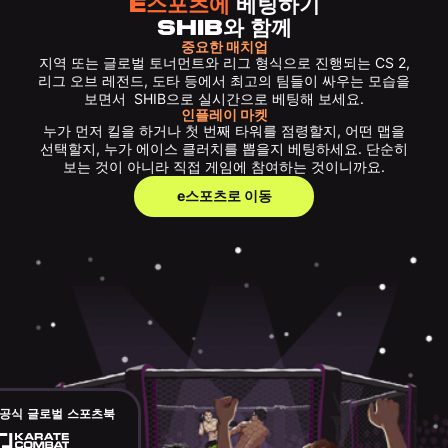
E스포츠에
베팅하기
SHIB와 함께
중요한 매치업
지역 또는 글로벌 토너먼트와 리그 형식으로 진행되는 CS 2,
리그 오브 레전드, 도타 등에서 최고의 팀들이 싸우는 모습을
보면서 SHIB으로 실시간으로 베팅해 보세요.
인플레이 마켓
누가 먼저 킬을 하거나 첫 번째 타워를 점령할지, 어떤 맵을
선택할지, 누가 에이스 클러치를 뽑을지 베팅하세요. 단순히
보는 것이 아니라 직접 게임에 참여하는 것이니까요.
e스포츠로 이동
 공식 글로벌 스포츠북