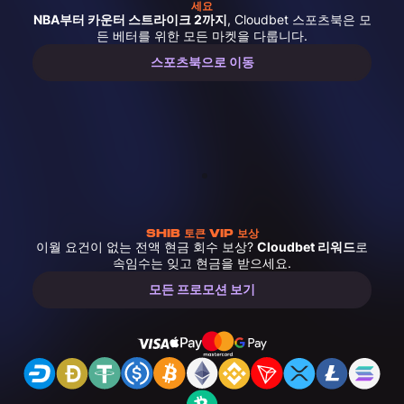
세요
NBA부터
카운터 스트라이크 2까지
, Cloudbet 스포츠북은 모
든 베터를 위한 모든 마켓을 다룹니다.
스포츠북으로 이동
SHIB 토큰 VIP 보상
이월 요건이 없는 전액 현금 회수 보상?
Cloudbet 리워드
로
속임수는 잊고 현금을 받으세요.
모든 프로모션 보기