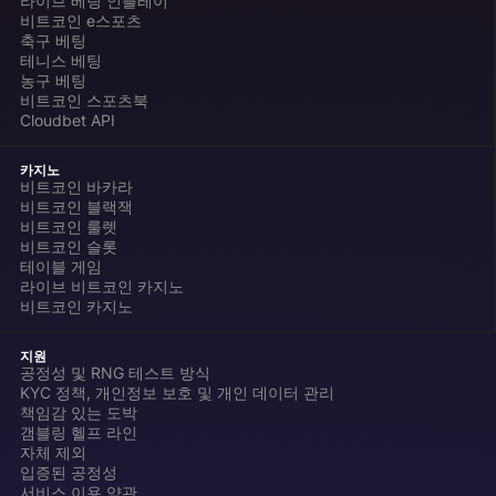
라이브 베팅 인플레이
비트코인 e스포츠
축구 베팅
테니스 베팅
농구 베팅
비트코인 스포츠북
Cloudbet API
카지노
비트코인 바카라
비트코인 블랙잭
비트코인 룰렛
비트코인 슬롯
테이블 게임
라이브 비트코인 카지노
비트코인 카지노
지원
공정성 및 RNG 테스트 방식
KYC 정책, 개인정보 보호 및 개인 데이터 관리
책임감 있는 도박
갬블링 헬프 라인
자체 제외
입증된 공정성
서비스 이용 약관