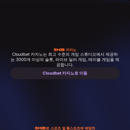
SHIB 카지노
Cloudbet 카지노는 최고 수준의 게임 스튜디오에서 제공하
는 3000개 이상의 슬롯, 라이브 딜러 게임, 테이블 게임을 제
공합니다.
Cloudbet 카지노로 이동
SHIB로 스포츠 및 E스포츠에 베팅하