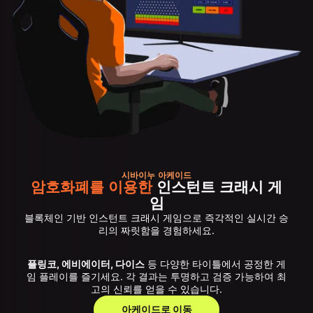
시바이누 아케이드
암호화폐를 이용한
인스턴트 크래시 게
임
블록체인 기반 인스턴트 크래시 게임으로 즉각적인 실시간 승
리의 짜릿함을 경험하세요.
플링코, 에비에이터, 다이스
등 다양한 타이틀에서 공정한 게
임 플레이를 즐기세요. 각 결과는 투명하고 검증 가능하여 최
고의 신뢰를 얻을 수 있습니다.
아케이드로 이동