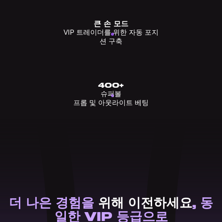
큰 손 모드
VIP 트레이더를 위한 자동 포지
션 구축
400+
슈퍼볼
프롭 및 아웃라이트 베팅
더 나은 경험을
위해 이전하세요
,
동
일한 VIP 등급으로