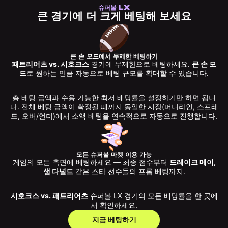
슈퍼볼 LX
큰 경기에 더 크게 베팅해 보세요
큰 손 모드에서 무제한 베팅하기
패트리어츠 vs. 시호크스
경기에 무제한으로 베팅하세요.
큰 손 모
드
로 원하는 만큼 자동으로 베팅 규모를 확대할 수 있습니다.
총 베팅 금액과 수용 가능한 최저 배당률을 설정하기만 하면 됩니
다. 전체 베팅 금액이 확정될 때까지 동일한 시장(머니라인, 스프레
드, 오버/언더)에서 소액 베팅을 연속적으로 자동으로 진행합니다.
모든 슈퍼볼 마켓 이용 가능
게임의 모든 측면에 베팅하세요 — 최종 점수부터
드레이크 메이,
샘 다널드
같은 스타 선수들의 프롭 베팅까지.
시호크스 vs. 패트리어츠
슈퍼볼 LX 경기의 모든 배당률을 한 곳에
서 확인하세요.
지금 베팅하기