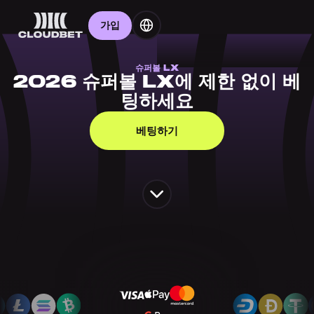
가입
슈퍼볼 LX
2026 슈퍼볼 LX에 제한 없이 베
팅하세요
베팅하기