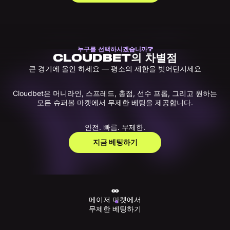
누구를 선택하시겠습니까?
CLOUDBET의 차별점
큰 경기에 올인 하세요 — 평소의 제한을 벗어던지세요
Cloudbet은 머니라인, 스프레드, 총점, 선수 프롭, 그리고 원하는
모든 슈퍼볼 마켓에서 무제한 베팅을 제공합니다.
안전. 빠름. 무제한.
지금 베팅하기
∞
메이저 마켓에서
무제한 베팅하기