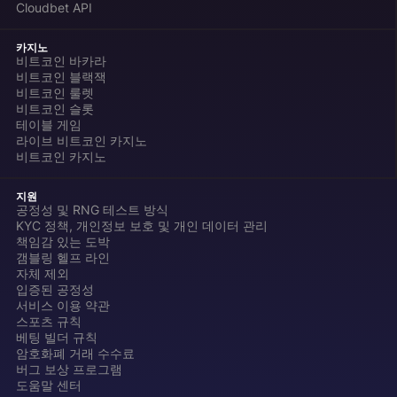
Cloudbet API
카지노
비트코인 바카라
비트코인 블랙잭
비트코인 룰렛
비트코인 슬롯
테이블 게임
라이브 비트코인 카지노
비트코인 카지노
지원
공정성 및 RNG 테스트 방식
KYC 정책, 개인정보 보호 및 개인 데이터 관리
책임감 있는 도박
갬블링 헬프 라인
자체 제외
입증된 공정성
서비스 이용 약관
스포츠 규칙
베팅 빌더 규칙
암호화폐 거래 수수료
버그 보상 프로그램
도움말 센터