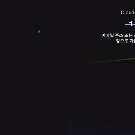
Clo
1
이메일 주소 또는 
정으로 가