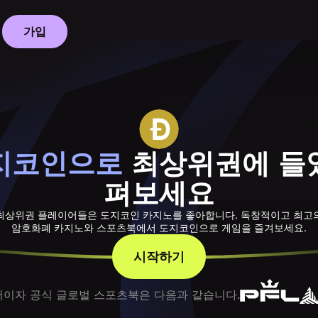
가입
지코인으로
최상위권에 들
펴보세요
최상위권 플레이어들은 도지코인 카지노를 좋아합니다. 독창적이고 최고
암호화폐 카지노와 스포츠북에서 도지코인으로 게임을 즐겨보세요.
시작하기
이자 공식 글로벌 스포츠북은 다음과 같습니다.