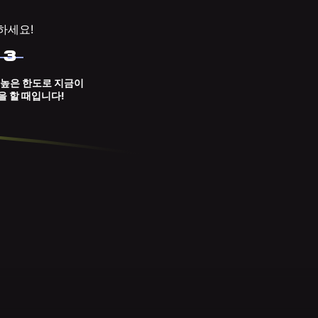
하세요!
3
 높은 한도로 지금이
을 할 때입니다!