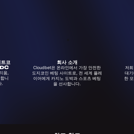
비트코
회사 소개
SDC
Cloudbet은 온라인에서 가장 안전한
저희
리움,
도지코인 베팅 사이트로, 전 세계 플레
대기하
원합니
이어에게 카지노 도박과 스포츠 베팅
한 
.
을 선사합니다.