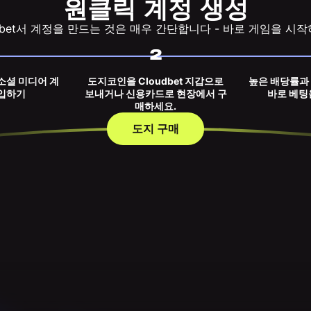
원클릭 계정 생성
udbet서 계정을 만드는 것은 매우 간단합니다 - 바로 게임을 시작
2
소셜 미디어 계
도지코인을 Cloudbet 지갑으로
높은 배당률과
입하기
보내거나 신용카드로 현장에서 구
바로 베팅
매하세요.
도지 구매