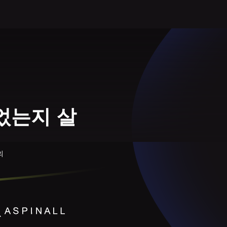
었는지 살
의