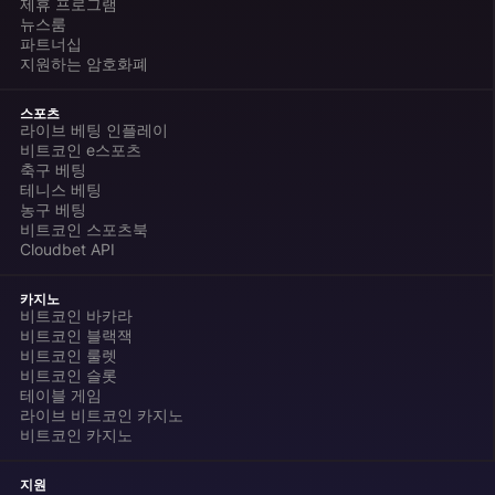
제휴 프로그램
뉴스룸
파트너십
지원하는 암호화폐
스포츠
라이브 베팅 인플레이
비트코인 e스포츠
축구 베팅
테니스 베팅
농구 베팅
비트코인 스포츠북
Cloudbet API
카지노
비트코인 바카라
비트코인 블랙잭
비트코인 룰렛
비트코인 슬롯
테이블 게임
라이브 비트코인 카지노
비트코인 카지노
지원