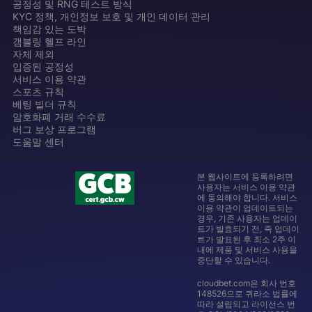
공정성 및 RNG 테스트 방식
KYC 정책, 개인정보 보호 및 개인 데이터 관리
책임감 있는 도박
갬블링 헬프 라인
자체 제외
입증된 공정성
서비스 이용 약관
스포츠 규칙
베팅 빌더 규칙
암호화폐 거래 수수료
버그 보상 프로그램
도움말 센터
본 웹사이트에 등록하려면
사용자는
서비스 이용 약관
에
동의해야 합니다. 서비스
이용 약관이 업데이트되는
경우, 기존 사용자는 업데이
트가 발효되기 전, 즉 업데이
트가 발표된 후 최소 2주 이
내에 제품 및 서비스 사용을
중단할 수 있습니다.
cloudbet.com
은 회사 번호
148526으로 퀴라소 법률에
따라 설립되고 라이선스 번