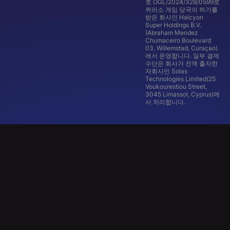
호 OGL/2024/328/0599로
퀴라소 게임 당국의 허가를
받은 회사인 Halcyon
Super Holdings B.V.
(Abraham Mendez
Chumaceiro Boulevard
03, Willemstad, Curaçao)
에서 운영합니다. 일부 결제
수단은 회사가 전액 출자한
자회사인 Solas
Technologies Limited(25
Voukourestiou Street,
3045 Limassol, Cyprus)에
서 처리합니다.