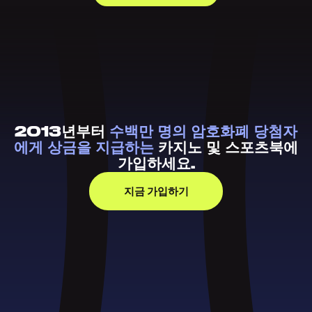
2013년부터
수백만 명의 암호화폐 당첨자
에게 상금을 지급하는
카지노 및 스포츠북에
가입하세요.
지금 가입하기