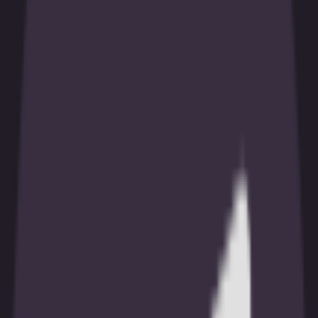
블로그
텔레그램
지원