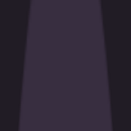
카지노
e스포츠
모든 e스포츠
🌟
Pulse
인플레이