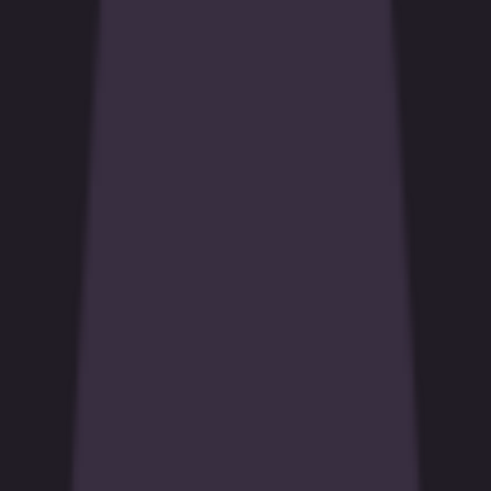
프로모션
토너먼트
스튜디오