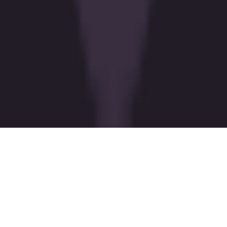
카지노 게임 검색하기
모든 게임