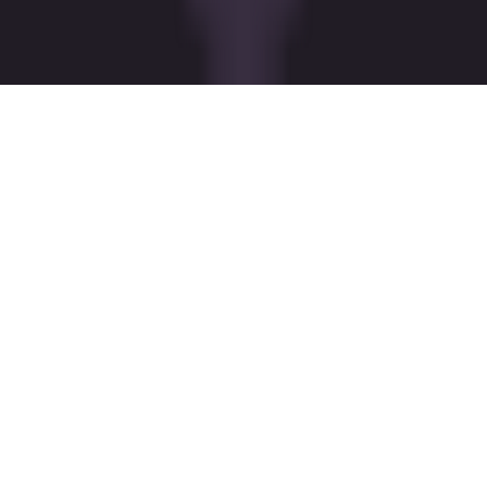
로비
›
블랙잭
›
Cloudbet First Person Blackjack
Evolution 제작
Mines