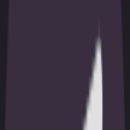
라이브 딜러
입증된 공정성
블로그
텔레그램
지원